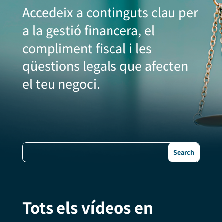
Accedeix a continguts clau per
a la gestió financera, el
compliment fiscal i les
qüestions legals que afecten
el teu negoci.
Tots els vídeos en