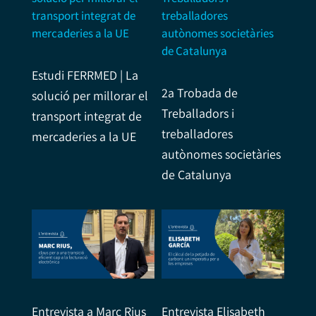
Estudi FERRMED | La
2a Trobada de
solució per millorar el
Treballadors i
transport integrat de
treballadores
mercaderies a la UE
autònomes societàries
de Catalunya
Entrevista a Marc Rius
Entrevista Elisabeth