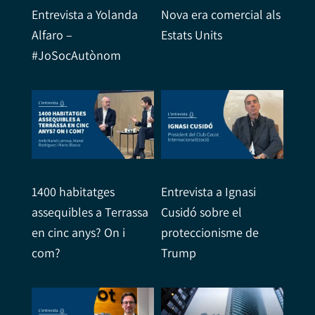
Entrevista a Yolanda
Nova era comercial als
Alfaro –
Estats Units
#JoSocAutònom
1400 habitatges
Entrevista a Ignasi
assequibles a Terrassa
Cusidó sobre el
en cinc anys? On i
proteccionisme de
com?
Trump