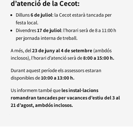
d’atenció de la Cecot:
Dilluns
6 de juliol
: la Cecot estarà tancada per
festa local.
Divendres
17 de juliol
: l’horari serà de 8 a 11:00 h
per jornada interna de treball.
A més, del
23 de juny al 4 de setembre
(ambdós
inclosos), l’horari d’atenció serà de
8:00 a 15:00 h.
Durant aquest període els assessors estaran
disponibles de
10:00 a 13:00 h.
Us informem també que
les instal·lacions
romandran tancades per vacances d’estiu del 3 al
21 d’agost, ambdós inclosos.