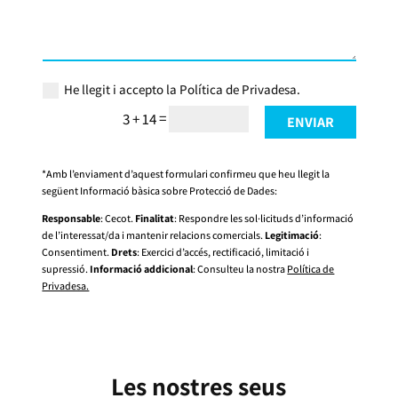
He llegit i accepto la Política de Privadesa.
=
3 + 14
ENVIAR
*Amb l’enviament d’aquest formulari confirmeu que heu llegit la
següent Informació bàsica sobre Protecció de Dades:
Responsable
: Cecot.
Finalitat
: Respondre les sol·licituds d’informació
de l’interessat/da i mantenir relacions comercials.
Legitimació
:
Consentiment.
Drets
: Exercici d’accés, rectificació, limitació i
supressió.
Informació addicional
: Consulteu la nostra
Política de
Privadesa.
Les nostres seus