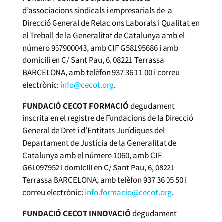
d’associacions sindicals i empresarials de la
Direcció General de Relacions Laborals i Qualitat en
el Treball de la Generalitat de Catalunya amb el
número 967900043, amb CIF G58195686 i amb
domicili en C/ Sant Pau, 6, 08221 Terrassa
BARCELONA, amb telèfon 937 36 11 00 i correu
electrònic:
info@cecot.org
.
FUNDACIÓ CECOT FORMACIÓ
degudament
inscrita en el registre de Fundacions de la Direcció
General de Dret i d’Entitats Jurídiques del
Departament de Justícia de la Generalitat de
Catalunya amb el número 1060, amb CIF
G61097952 i domicili en C/ Sant Pau, 6, 08221
Terrassa BARCELONA, amb telèfon 937 36 05 50 i
correu electrònic:
info.formacio@cecot.org
.
FUNDACIÓ CECOT INNOVACIÓ
degudament