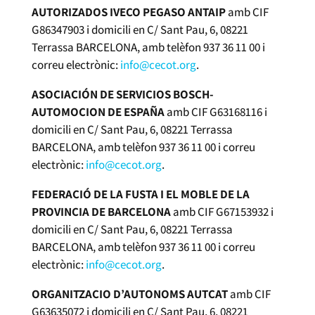
AUTORIZADOS IVECO PEGASO ANTAIP
amb CIF
G86347903 i domicili en C/ Sant Pau, 6, 08221
Terrassa BARCELONA, amb telèfon 937 36 11 00 i
correu electrònic:
info@cecot.org
.
ASOCIACIÓN DE SERVICIOS BOSCH-
AUTOMOCION DE ESPAÑA
amb CIF G63168116 i
domicili en C/ Sant Pau, 6, 08221 Terrassa
BARCELONA, amb telèfon 937 36 11 00 i correu
electrònic:
info@cecot.org
.
FEDERACIÓ DE LA FUSTA I EL MOBLE DE LA
PROVINCIA DE BARCELONA
amb CIF G67153932 i
domicili en C/ Sant Pau, 6, 08221 Terrassa
BARCELONA, amb telèfon 937 36 11 00 i correu
electrònic:
info@cecot.org
.
ORGANITZACIO D’AUTONOMS AUTCAT
amb CIF
G63635072 i domicili en C/ Sant Pau, 6, 08221