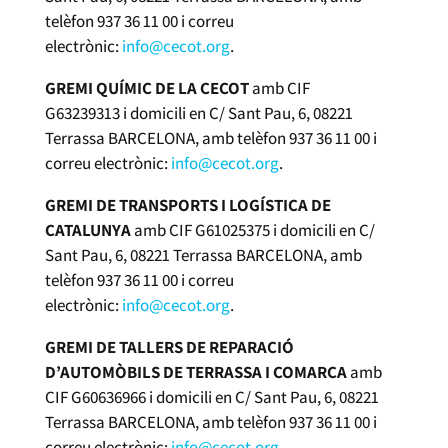
telèfon 937 36 11 00 i correu
electrònic:
info@cecot.org
.
GREMI QUÍMIC DE LA CECOT
amb CIF
G63239313 i domicili en C/ Sant Pau, 6, 08221
Terrassa BARCELONA, amb telèfon 937 36 11 00 i
correu electrònic:
info@cecot.org
.
GREMI DE TRANSPORTS I LOGÍSTICA DE
CATALUNYA
amb CIF G61025375 i domicili en C/
Sant Pau, 6, 08221 Terrassa BARCELONA, amb
telèfon 937 36 11 00 i correu
electrònic:
info@cecot.org
.
GREMI DE TALLERS DE REPARACIÓ
D’AUTOMÒBILS DE TERRASSA I COMARCA
amb
CIF G60636966 i domicili en C/ Sant Pau, 6, 08221
Terrassa BARCELONA, amb telèfon 937 36 11 00 i
correu electrònic:
info@cecot.org
.