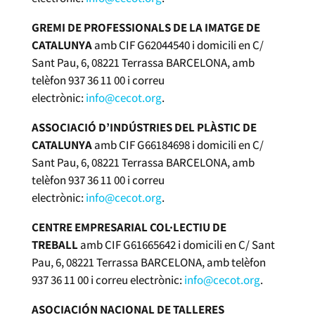
GREMI DE PROFESSIONALS DE LA IMATGE DE
CATALUNYA
amb CIF G62044540 i domicili en C/
Sant Pau, 6, 08221 Terrassa BARCELONA, amb
telèfon 937 36 11 00 i correu
electrònic:
info@cecot.org
.
ASSOCIACIÓ D’INDÚSTRIES DEL PLÀSTIC DE
CATALUNYA
amb CIF G66184698 i domicili en C/
Sant Pau, 6, 08221 Terrassa BARCELONA, amb
telèfon 937 36 11 00 i correu
electrònic:
info@cecot.org
.
CENTRE EMPRESARIAL COL·LECTIU DE
TREBALL
amb CIF G61665642 i domicili en C/ Sant
Pau, 6, 08221 Terrassa BARCELONA, amb telèfon
937 36 11 00 i correu electrònic:
info@cecot.org
.
ASOCIACIÓN NACIONAL DE TALLERES