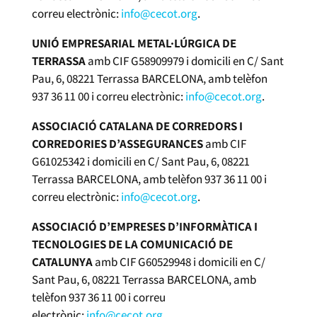
correu electrònic:
info@cecot.org
.
UNIÓ EMPRESARIAL METAL·LÚRGICA DE
TERRASSA
amb CIF G58909979 i domicili en C/ Sant
Pau, 6, 08221 Terrassa BARCELONA, amb telèfon
937 36 11 00 i correu electrònic:
info@cecot.org
.
ASSOCIACIÓ CATALANA DE CORREDORS I
CORREDORIES D’ASSEGURANCES
amb CIF
G61025342 i domicili en C/ Sant Pau, 6, 08221
Terrassa BARCELONA, amb telèfon 937 36 11 00 i
correu electrònic:
info@cecot.org
.
ASSOCIACIÓ D’EMPRESES D’INFORMÀTICA I
TECNOLOGIES DE LA COMUNICACIÓ DE
CATALUNYA
amb CIF G60529948 i domicili en C/
Sant Pau, 6, 08221 Terrassa BARCELONA, amb
telèfon 937 36 11 00 i correu
electrònic:
info@cecot.org
.