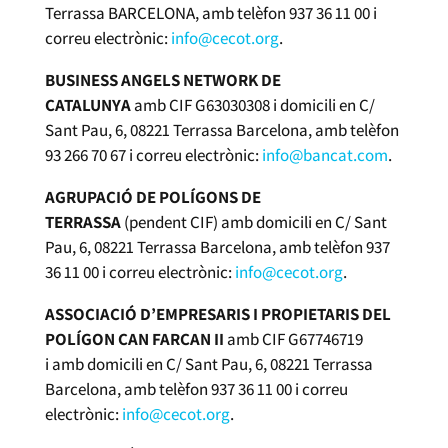
Terrassa BARCELONA, amb telèfon 937 36 11 00 i
correu electrònic:
info@cecot.org
.
BUSINESS ANGELS NETWORK DE
CATALUNYA
amb CIF G63030308 i domicili en C/
Sant Pau, 6, 08221 Terrassa Barcelona, amb telèfon
93 266 70 67 i correu electrònic:
info@bancat.com
.
AGRUPACIÓ DE POLÍGONS DE
TERRASSA
(pendent CIF)
amb domicili en C/ Sant
Pau, 6, 08221 Terrassa Barcelona, amb telèfon 937
36 11 00 i correu electrònic:
info@cecot.org
.
ASSOCIACIÓ D’EMPRESARIS I PROPIETARIS DEL
POLÍGON CAN FARCAN II
amb CIF G67746719
i amb domicili en C/ Sant Pau, 6, 08221 Terrassa
Barcelona, amb telèfon 937 36 11 00 i correu
electrònic:
info@cecot.org
.