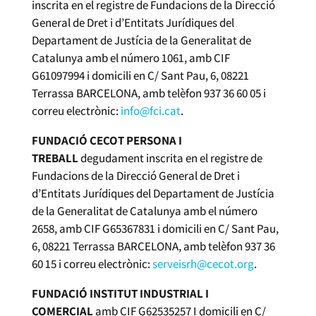
inscrita en el registre de Fundacions de la Direcció
General de Dret i d’Entitats Jurídiques del
Departament de Justícia de la Generalitat de
Catalunya amb el número 1061, amb CIF
G61097994 i domicili en C/ Sant Pau, 6, 08221
Terrassa BARCELONA, amb telèfon 937 36 60 05 i
correu electrònic:
info@fci.cat
.
FUNDACIÓ CECOT PERSONA I
TREBALL
degudament inscrita en el registre de
Fundacions de la Direcció General de Dret i
d’Entitats Jurídiques del Departament de Justícia
de la Generalitat de Catalunya amb el número
2658, amb CIF G65367831 i domicili en C/ Sant Pau,
6, 08221 Terrassa BARCELONA, amb telèfon 937 36
60 15 i correu electrònic:
serveisrh@cecot.org
.
FUNDACIÓ INSTITUT INDUSTRIAL I
COMERCIAL
amb CIF G62535257 I domicili en C/