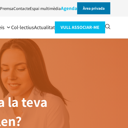
Agenda
Premsa
Contacte
Espai multimèdia
Àrea privada
eis
Col·lectius
Actualitat
VULL ASSOCIAR-ME
a la teva
len?