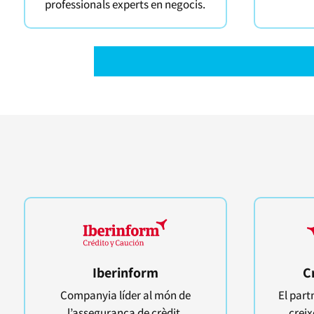
professionals experts en negocis.
Iberinform
C
Companyia líder al món de
El part
l’assegurança de crèdit.
creix