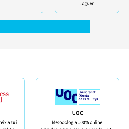
lloguer.
UOC
eix a tu i
Metodologia 100% online.