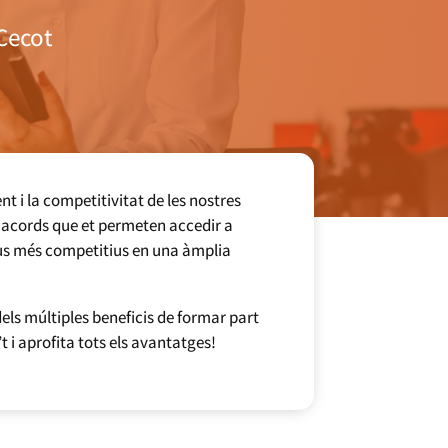
 Cecot
t i la competitivitat de les nostres
 acords que et permeten accedir a
eus més competitius en una àmplia
ls múltiples beneficis de formar part
 i aprofita tots els avantatges!