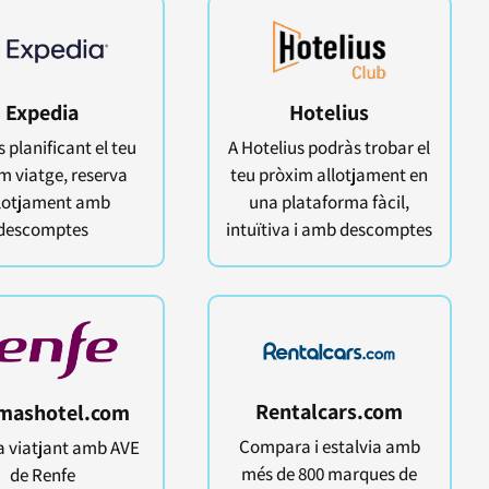
Expedia
Hotelius
s planificant el teu
A Hotelius podràs trobar el
m viatge, r
eserva
teu pròxim allotjament en
llotjament amb
una plataforma fàcil,
descomptes
intuïtiva i amb descomptes
Rentalcars.com
mashotel.com
Compara i estalvia amb
a viatjant amb AVE
més de 800 marques de
de Renfe