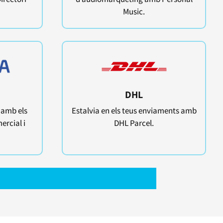
Music.
DHL
 amb els
Estalvia en els teus enviaments amb
ercial i
DHL Parcel.