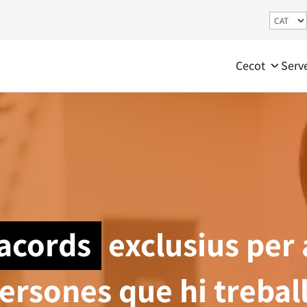
Cecot
Serv
acords
exclusius per 
persones que hi trebal