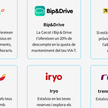
Bip&Drive
fereixen
La Cecot i Bip & Drive
Si està
sius en
t’ofereixen un 20% de
pròxi
aments,
descompte en la quota de
l’a
horaris.
manteniment del teu VIA-T.
Iryo
tren
els teus
Estalvia en les teves
Estalvi
amb
reserves i explora els