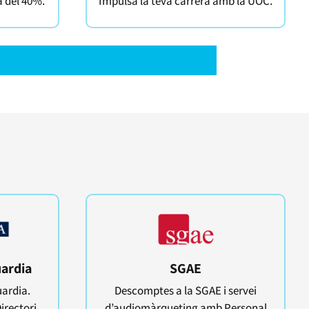
a del 40%.
Impulsa la teva carrera amb la UOC.
SGAE
ardia
Descomptes a la SGAE i servei
uardia.
d’audiomàrqueting amb Personal
irectori