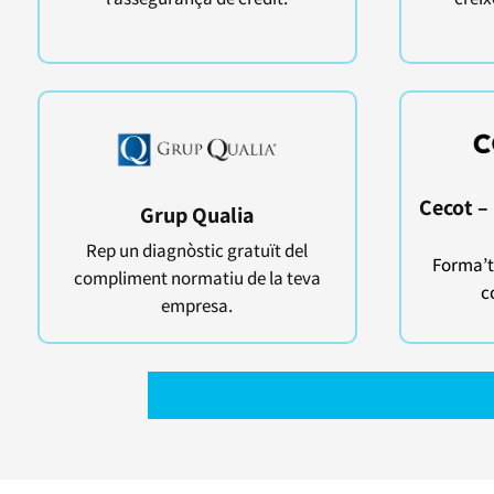
Cecot – 
Grup Qualia
Rep un diagnòstic gratuït del
Forma’t
compliment normatiu de la teva
c
empresa.