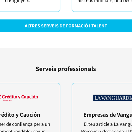
d’Enginyers.
als teus familiars, una bec
ALTRES SERVEIS DE FORMACIÓ I TALENT
Serveis professionals
rédito y Caución
Empresas de Vangu
ner de confiança per a un
El teu article a La Vang
ement rendible i segur.
Presència destacada al D