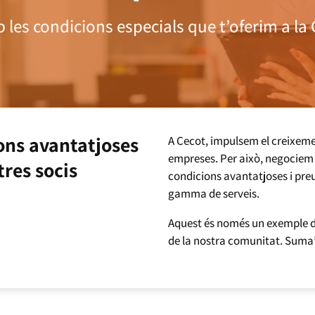
 les condicions especials que t’oferim a la
ons avantatjoses
A Cecot, impulsem el creixemen
empreses. Per això, negociem
tres socis
condicions avantatjoses i pr
gamma de serveis.
Aquest és només un exemple de
de la nostra comunitat. Suma’t