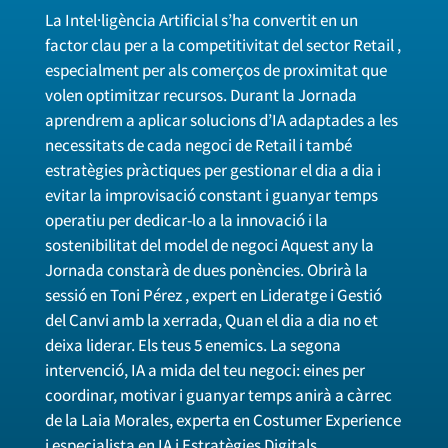
La Intel·ligència Artificial s’ha convertit en un
factor clau per a la competitivitat del sector Retail ,
especialment per als comerços de proximitat que
volen optimitzar recursos. Durant la Jornada
aprendrem a aplicar solucions d’IA adaptades a les
necessitats de cada negoci de Retail i també
estratègies pràctiques per gestionar el dia a dia i
evitar la improvisació constant i guanyar temps
operatiu per dedicar-lo a la innovació i la
sostenibilitat del model de negoci Aquest any la
Jornada constarà de dues ponències. Obrirà la
sessió en Toni Pérez , expert en Lideratge i Gestió
del Canvi amb la xerrada, Quan el dia a dia no et
deixa liderar. Els teus 5 enemics. La segona
intervenció, IA a mida del teu negoci: eines per
coordinar, motivar i guanyar temps anirà a càrrec
de la Laia Morales, experta en Costumer Experience
i especialista en IA i Estratègies Digitals.