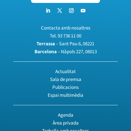
Contacta amb nosaltres
Tel.
93 736 11 00
Terrassa
– Sant Pau 6, 08221
Barcelona
– Nàpols 227, 08013
Actualitat
Sala de premsa
Publicacions
Espai multimèdia
Agenda
Àrea privada
Treballa amb nosaltres