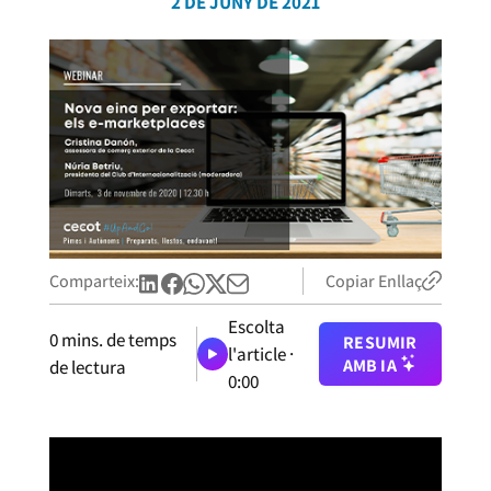
2 DE JUNY DE 2021
Comparteix:
Copiar Enllaç
Escolta
0
mins. de temps
RESUMIR
l'article ·
AMB IA
de lectura
0:00