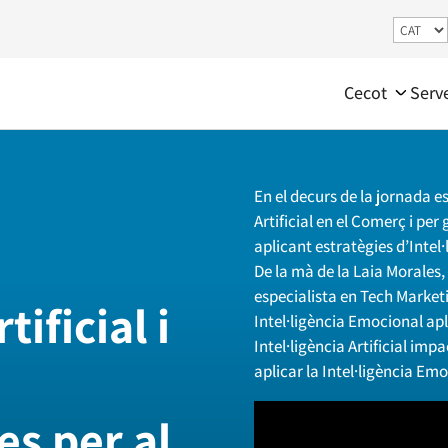
Cecot
Serv
En el decurs de la jornada es
Artificial en el Comerç i pe
aplicant estratègies d’Intel
|
De la mà de la Laia Morales
especialista en Tech Marketi
tificial i
Intel·ligència Emocional ap
Intel·ligència Artificial im
aplicar la Intel·ligència Emoc
es per al