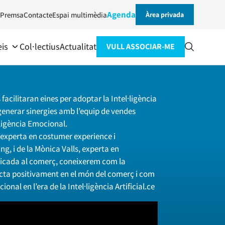
Agenda
Premsa
Contacte
Espai multimèdia
Àrea privada
eis
Col·lectius
Actualitat
VULL ASSOCIAR-ME
 facilitaran eines per adoptar la Intel·ligència
r generar sinergies amb l’equip de vendes
·ligència Emocional.
, experta en costumer experience i
ng, i de la Mònica Valls, experta en
licada al comerç, coneixerem com la
pacta positivament en el món del comerç i com
ional en l’era de la Intel·ligència Artificial.ce