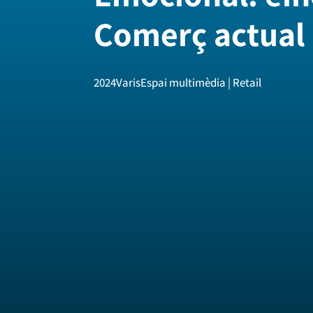
Comerç actual
2024
Varis
Espai multimèdia | Retail