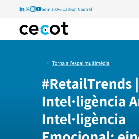
Som 100% Carbon Neutral
Torna a l'espai multimèdia
#RetailTrends 
Intel·ligència Ar
Intel·ligència
Emocional: ein