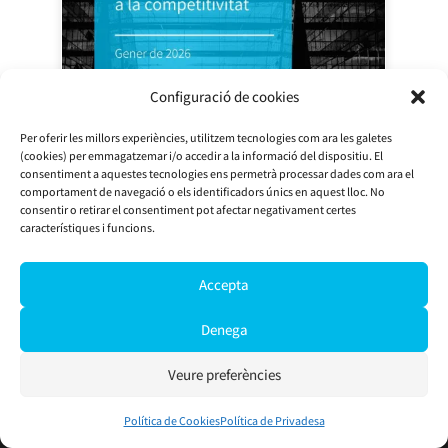
Configuració de cookies
Per oferir les millors experiències, utilitzem tecnologies com ara les galetes
(cookies) per emmagatzemar i/o accedir a la informació del dispositiu. El
consentiment a aquestes tecnologies ens permetrà processar dades com ara el
comportament de navegació o els identificadors únics en aquest lloc. No
consentir o retirar el consentiment pot afectar negativament certes
característiques i funcions.
Polígons industrials, un actiu clau
per a la competitivitat
Accepta
17/03/2026
Denega
Utilitzem galetes per a oferir-te la millor experiència a la nostra web.
Podeu esbrinar més sobre quines galetes estem utilitzant o
Veure preferències
desactivar-les en
Configurar
.
Accepta
Rebutja
Configurar
Política de Cookies
Política de Privadesa