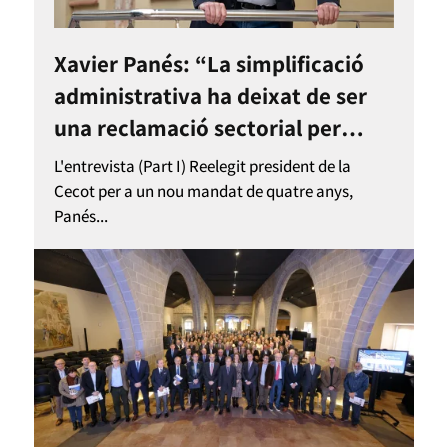
Xavier Panés: “La simplificació
administrativa ha deixat de ser
una reclamació sectorial per
entrar a l’agenda del país”
L'entrevista (Part I) Reelegit president de la
Cecot per a un nou mandat de quatre anys,
Panés...