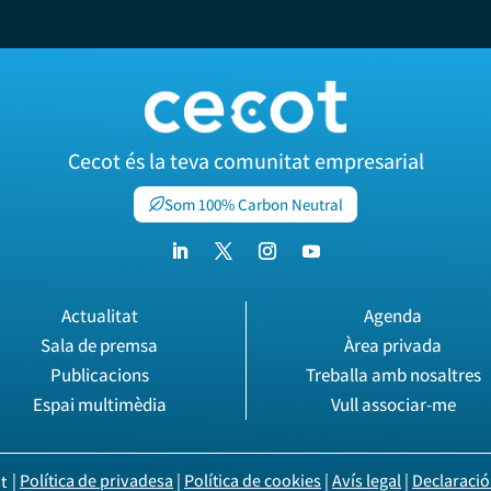
Cecot és la teva comunitat empresarial
Som 100% Carbon Neutral
Actualitat
Agenda
Sala de premsa
Àrea privada
Publicacions
Treballa amb nosaltres
Espai multimèdia
Vull associar-me
|
Política de privadesa
|
Política de cookies
|
Avís legal
|
Declaració 
t