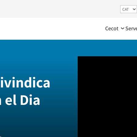
Cecot
Serv
ivindica
n el Dia