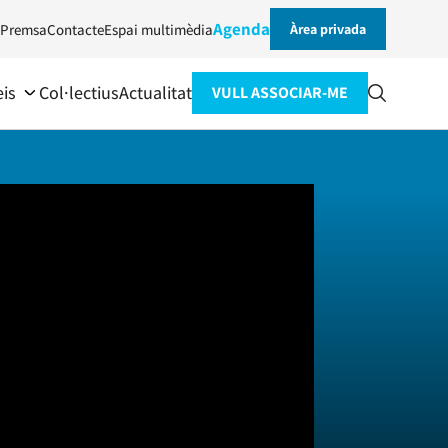
Agenda
Premsa
Contacte
Espai multimèdia
Àrea privada
eis
Col·lectius
Actualitat
VULL ASSOCIAR-ME