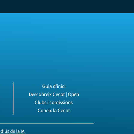
Guia d’inici
Descobreix Cecot | Open
Clubs i comissions
Coneix la Cecot
d’ús de la IA