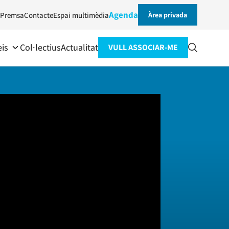
Agenda
Premsa
Contacte
Espai multimèdia
Àrea privada
eis
Col·lectius
Actualitat
VULL ASSOCIAR-ME