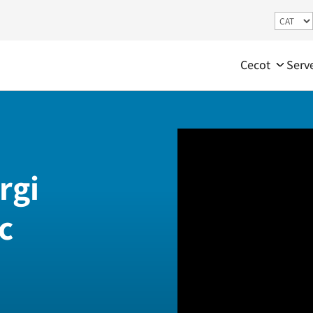
Cecot
Serv
rgi
c