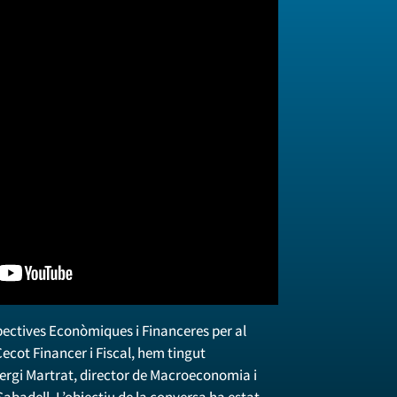
pectives Econòmiques i Financeres per al
ecot Financer i Fiscal, hem tingut
Sergi Martrat, director de Macroeconomia i
abadell. L’objectiu de la conversa ha estat