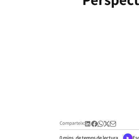
Comparteix:
0
mins. de temps de lectura
Esc