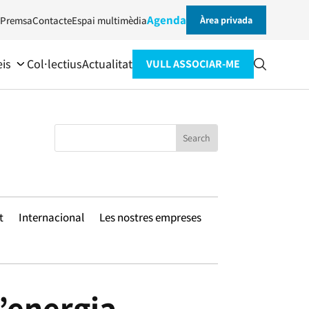
Agenda
Premsa
Contacte
Espai multimèdia
Àrea privada
eis
Col·lectius
Actualitat
VULL ASSOCIAR-ME
t
Internacional
Les nostres empreses
’energia.