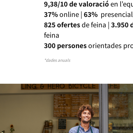
9,38/10 de valoració
en l’eq
37%
online |
63%
presencial
825 ofertes
de feina |
3.950
feina
300 persones
orientades pr
*dades anuals