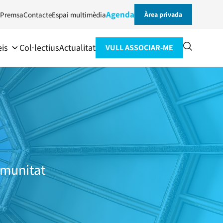
Agenda
Premsa
Contacte
Espai multimèdia
Àrea privada
eis
Col·lectius
Actualitat
VULL ASSOCIAR-ME
omunitat