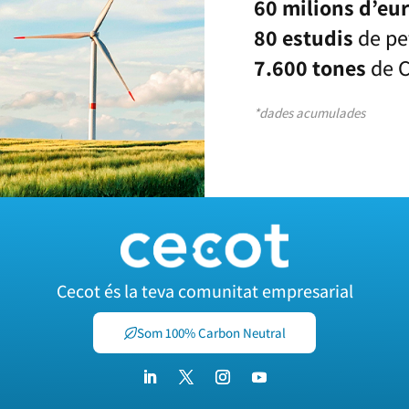
60 milions d’eu
80 estudis
de pe
7.600 tones
de C
*dades acumulades
Cecot és la teva comunitat empresarial
Som 100% Carbon Neutral