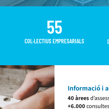
55
COL·LECTIUS EMPRESARIALS
Informació i 
40
àrees
d’asses
+6.000
consulte