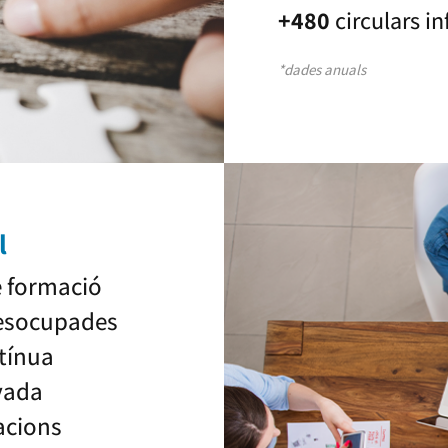
+480
circulars i
*dades anuals
l
 formació
desocupades
tínua
vada
acions