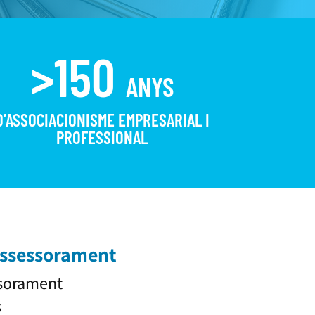
>150
ANYS
D’ASSOCIACIONISME EMPRESARIAL I
PROFESSIONAL
assessorament
sorament
s