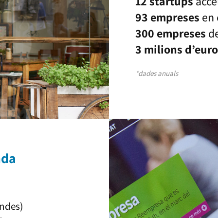
12 startups
acce
93 empreses
en 
300 empreses
de
3 milions d’eur
*dades anuals
nda
endes)