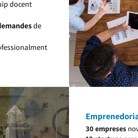
uip docent
 demandes
de
ofessionalment
Emprenedoria
30 empreses
nov