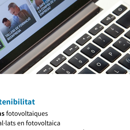
enibilitat
ns
fotovoltaiques
l·lats en fotovoltaica