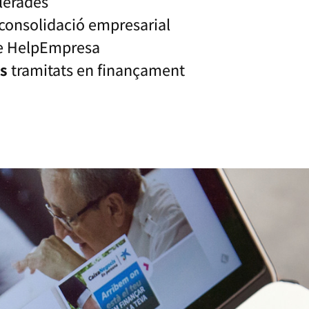
lerades
consolidació empresarial
 HelpEmpresa
os
tramitats en finançament