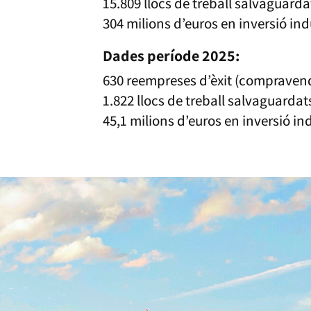
15.809 llocs de treball salvaguarda
304 milions d’euros en inversió in
Dades període 2025:
630 reempreses d’èxit (compraven
1.822 llocs de treball salvaguardat
45,1 milions d’euros en inversió in