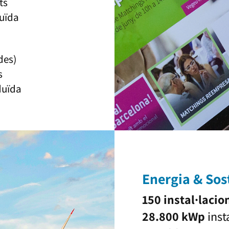
ts
duïda
des)
s
duïda
Energia & Sost
150 instal·lacio
28.800 kWp
insta