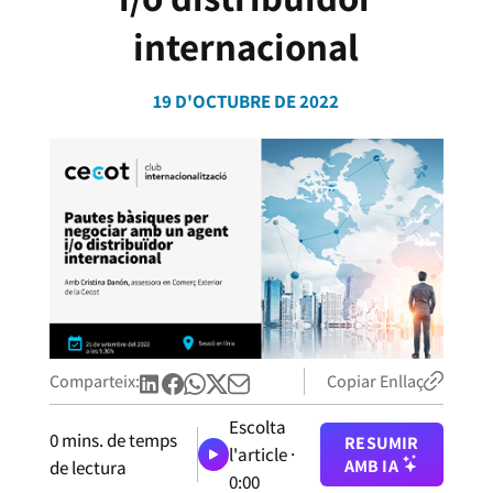
internacional
19 D'OCTUBRE DE 2022
Comparteix:
Copiar Enllaç
Escolta
0
mins. de temps
RESUMIR
l'article ·
AMB IA
de lectura
0:00