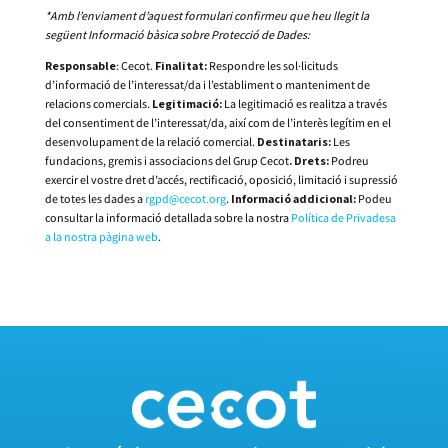
*Amb l’enviament d’aquest formulari confirmeu que heu llegit la
següent Informació bàsica sobre Protecció de Dades:
Responsable
: Cecot.
Finalitat:
Respondre les sol·licituds
d’informació de l’interessat/da i l’establiment o manteniment de
relacions comercials.
Legitimació:
La legitimació es realitza a través
del consentiment de l’interessat/da, així com de l’interès legítim en el
desenvolupament de la relació comercial.
Destinataris:
Les
fundacions, gremis i associacions del Grup Cecot
.
Drets:
Podreu
exercir el vostre dret d’accés, rectificació, oposició, limitació i supressió
de totes les dades a
rgpd@cecot.org
.
Informació addicional:
Podeu
consultar la informació detallada sobre la nostra
Política de Privadesa
a la nostra pàgina web
.