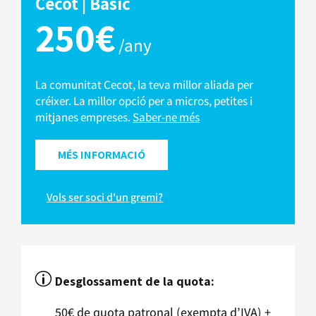
Cecot | Bàsic
250€
/any
La comunitat Cecot, la teva millor aliada per
créixer. La millor opció per a micros, petites i
mitjanes empreses.
Saber-ne més
MÉS INFORMACIÓ
Vols ser soci d'un gremi?
p
Desglossament de la quota:
50€ de quota patronal (exempta d’IVA) +