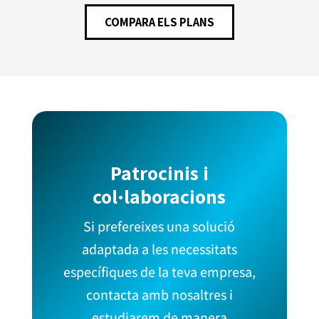
COMPARA ELS PLANS
Patrocinis i
col·laboracions
Si prefereixes una solució
adaptada a les necessitats
específiques de la teva empresa,
contacta amb nosaltres i
estudiarem de manera