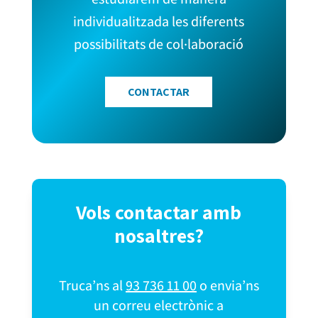
individualitzada les diferents
possibilitats de col·laboració
CONTACTAR
Vols contactar amb
nosaltres?
Truca’ns al
93 736 11 00
o envia’ns
un correu electrònic a