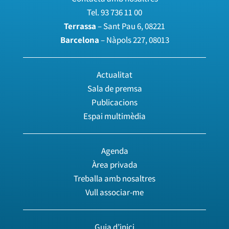
Tel.
93 736 11 00
Terrassa
– Sant Pau 6, 08221
Barcelona
– Nàpols 227, 08013
Actualitat
Sala de premsa
Publicacions
Espai multimèdia
Agenda
Àrea privada
Treballa amb nosaltres
Vull associar-me
Guia d’inici