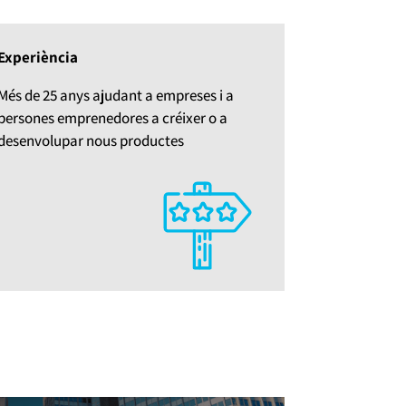
Experiència
Més de 25 anys ajudant a empreses i a
persones emprenedores a créixer o a
desenvolupar nous productes