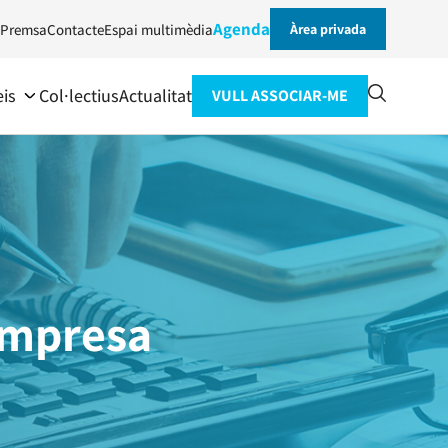
Agenda
Premsa
Contacte
Espai multimèdia
Àrea privada
eis
Col·lectius
Actualitat
VULL ASSOCIAR-ME
empresa