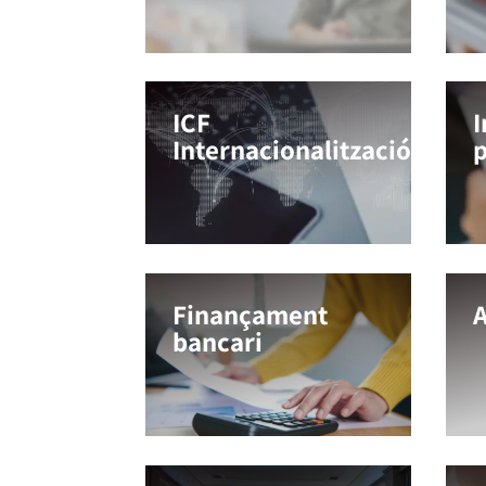
ICF
I
Internacionalització
Finançament
A
bancari