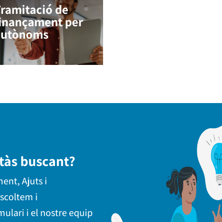
ramitació de
finançament per
autònoms
stàs buscant?
ent, Ajuts i
escoltem i
lari i el nostre equip