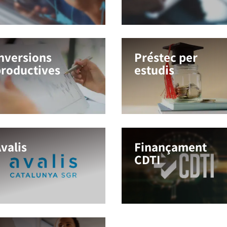
nversions
Préstec per
productives
estudis
valis
Finançament
CDTI