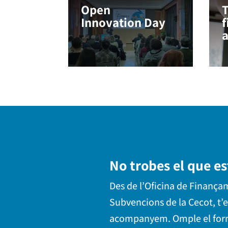
Open
T
Innovation Day
No trobes el que e
Des de l’Oficina de Finançam
Subvencions de la Cecot, t’
acompanyem. Omple el formu