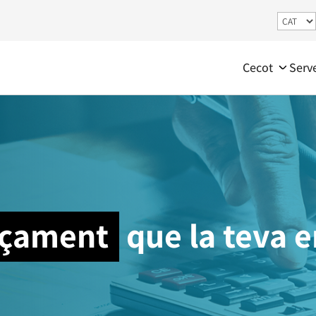
Cecot
Serv
nçament
que la teva 