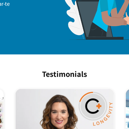
r-te
Testimonials