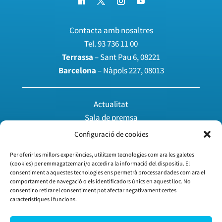
Contacta amb nosaltres
Tel.
93 736 11 00
Terrassa
– Sant Pau 6, 08221
Barcelona
– Nàpols 227, 08013
Actualitat
Sala de premsa
Publicacions
Configuració de cookies
Espai multimèdia
Per oferir les millors experiències, utilitzem tecnologies com ara les galetes
(cookies) per emmagatzemar i/o accedir a la informació del dispositiu. El
consentiment a aquestes tecnologies ens permetrà processar dades com ara el
Agenda
comportament de navegació o els identificadors únics en aquest lloc. No
Àrea privada
consentir o retirar el consentiment pot afectar negativament certes
característiques i funcions.
Treballa amb nosaltres
Vull associar-me