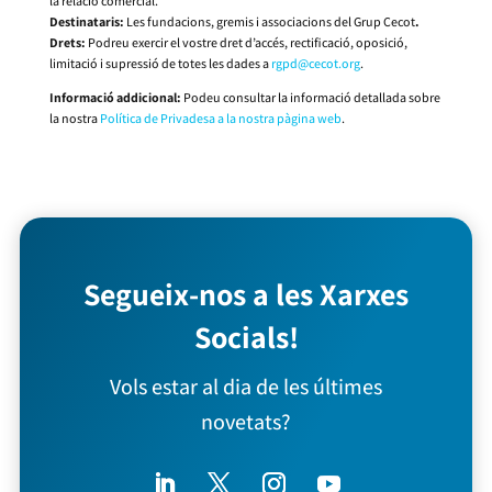
la relació comercial.
Destinataris:
Les fundacions, gremis i associacions del Grup Cecot
.
Drets:
Podreu exercir el vostre dret d’accés, rectificació, oposició,
limitació i supressió de totes les dades a
rgpd@cecot.org
.
Informació addicional:
Podeu consultar la informació detallada sobre
la nostra
Política de Privadesa a la nostra pàgina web
.
Segueix-nos a les Xarxes
Socials!
Vols estar al dia de les últimes
novetats?