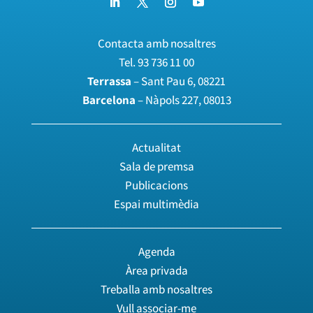
Contacta amb nosaltres
Tel.
93 736 11 00
Terrassa
– Sant Pau 6, 08221
Barcelona
– Nàpols 227, 08013
Actualitat
Sala de premsa
Publicacions
Espai multimèdia
Agenda
Àrea privada
Treballa amb nosaltres
Vull associar-me