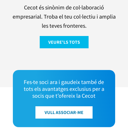
Cecot és sinònim de col·laboració
empresarial. Troba el teu col·lectiu i amplia
les teves fronteres.
VEURE'LS TOTS
Fes-te soci ara i gaudeix també de
tots els avantatges exclusius per a
socis que t’ofereix la Cecot
VULL ASSOCIAR-ME