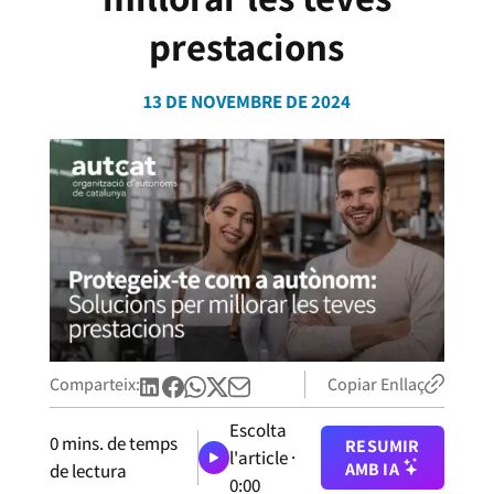
prestacions
13 DE NOVEMBRE DE 2024
Comparteix:
Copiar Enllaç
Escolta
0
mins. de temps
RESUMIR
l'article ·
AMB IA
de lectura
0:00