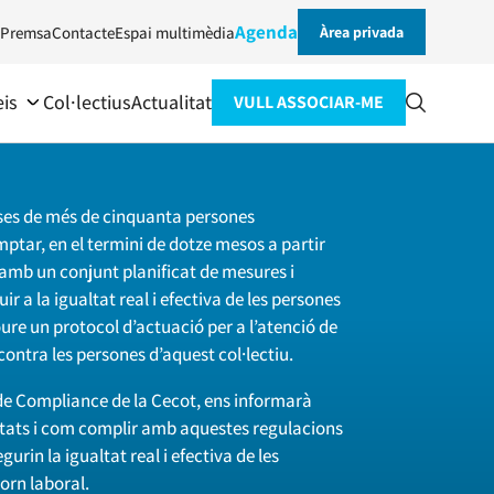
Agenda
Premsa
Contacte
Espai multimèdia
Àrea privada
eis
Col·lectius
Actualitat
VULL ASSOCIAR-ME
eses de més de cinquanta persones
ptar, en el termini de dotze mesos a partir
 amb un conjunt planificat de mesures i
r a la igualtat real i efectiva de les persones
ure un protocol d’actuació per a l’atenció de
contra les persones d’aquest col·lectiu.
de Compliance de la Cecot, ens informarà
itats i com complir amb aquestes regulacions
rin la igualtat real i efectiva de les
orn laboral.