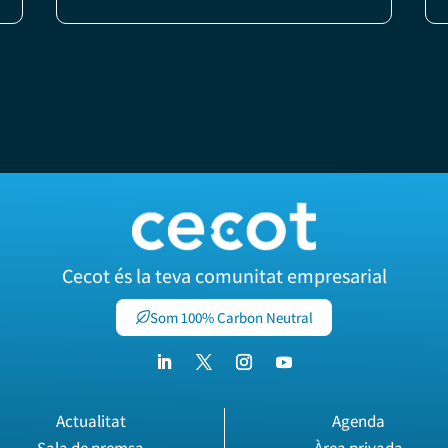
Cecot és la teva comunitat empresarial
Som 100% Carbon Neutral
Actualitat
Agenda
Sala de premsa
Àrea privada