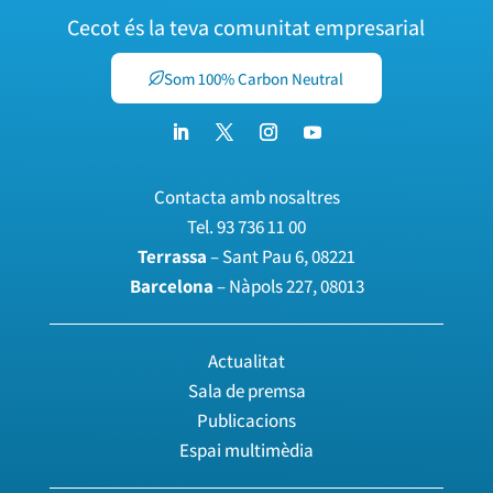
Cecot és la teva comunitat empresarial
Som 100% Carbon Neutral
Contacta amb nosaltres
Tel.
93 736 11 00
Terrassa
– Sant Pau 6, 08221
Barcelona
– Nàpols 227, 08013
Actualitat
Sala de premsa
Publicacions
Espai multimèdia