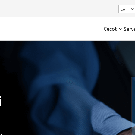
Cecot
Serv
i