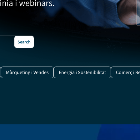
ínia i webinars.
Màrqueting i Vendes
Energia i Sostenibilitat
Comerç i Re