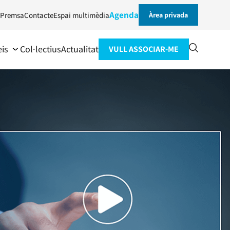
Agenda
Premsa
Contacte
Espai multimèdia
Àrea privada
eis
Col·lectius
Actualitat
VULL ASSOCIAR-ME