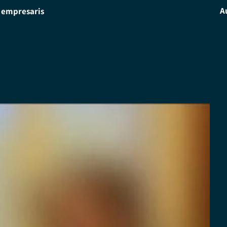
A
i empresaris