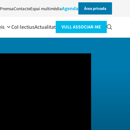
Agenda
Premsa
Contacte
Espai multimèdia
Àrea privada
eis
Col·lectius
Actualitat
VULL ASSOCIAR-ME