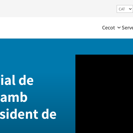
Cecot
Serv
ial de
m amb
sident de