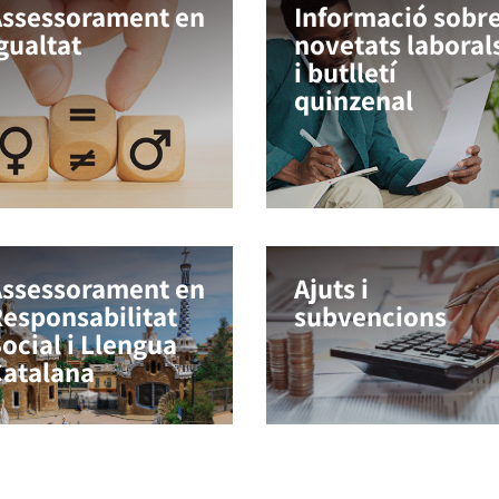
ssessorament en
Informació sobr
gualtat
novetats laboral
i butlletí
quinzenal
ssessorament en
Ajuts i
esponsabilitat
subvencions
ocial i Llengua
atalana