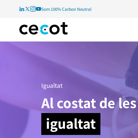
Som 100% Carbon Neutral
Igualtat
Al costat de le
igualtat