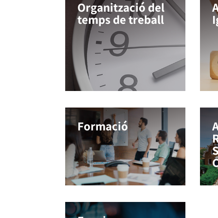
Organització del
A
temps de treball
I
Formació
A
R
S
C