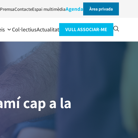
Agenda
Premsa
Contacte
Espai multimèdia
Àrea privada
eis
Col·lectius
Actualitat
VULL ASSOCIAR-ME
amí cap a la