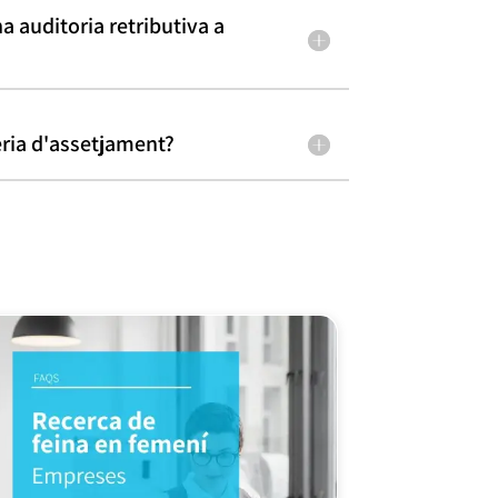
na auditoria retributiva a
èria d'assetjament?