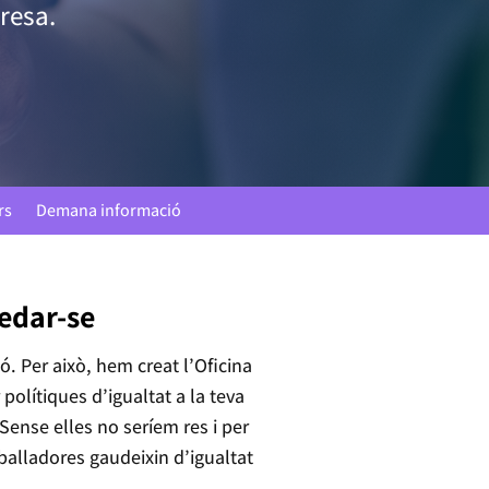
resa.
rs
Demana informació
uedar-se
ió. Per això, hem creat l’Oficina
 polítiques d’igualtat a la teva
ense elles no seríem res i per
balladores gaudeixin d’igualtat