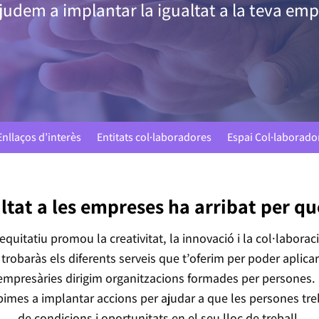
judem a implantar la igualtat a la teva emp
Enllaços d’interès
Entitats col·laboradores
Espai Col·laborado
ltat a les empreses ha arribat per q
equitatiu promou la creativitat, la innovació i la col·laborac
 trobaràs els diferents serveis que t’oferim per poder aplicar
mpresàries dirigim organitzacions formades per persones. S
 pimes a implantar accions per ajudar a que les persones tre
de condicions i oportunitats en el seu lloc de treball.