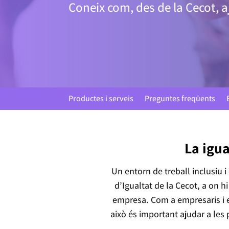
Coneix com, des de la Cecot, a
Productes i serveis
Preguntes freqüents
La igua
Un entorn de treball inclusiu i 
d’Igualtat de la Cecot, a on hi
empresa. Com a empresaris i e
això és important ajudar a les