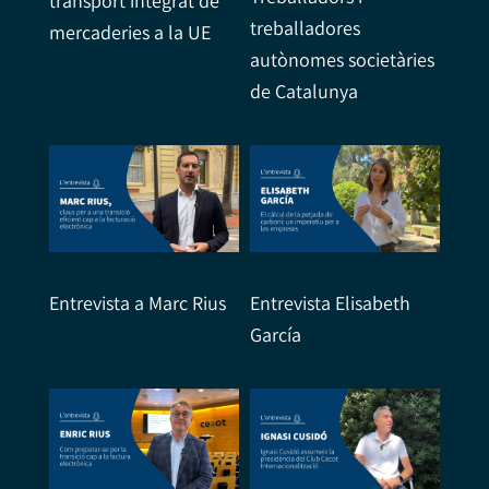
transport integrat de
treballadores
mercaderies a la UE
autònomes societàries
de Catalunya
Entrevista a Marc Rius
Entrevista Elisabeth
García