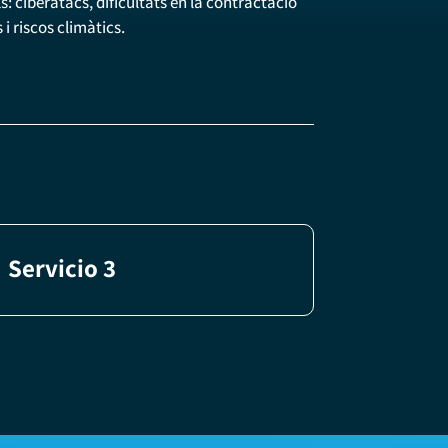
s: ciberatacs, dificultats en la contractació
 i riscos climàtics.
Servicio 3