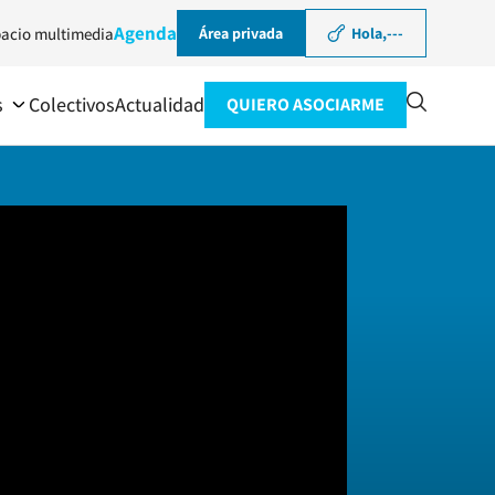
Agenda
acio multimedia
Área privada
Hola,
---
s
Colectivos
Actualidad
QUIERO ASOCIARME