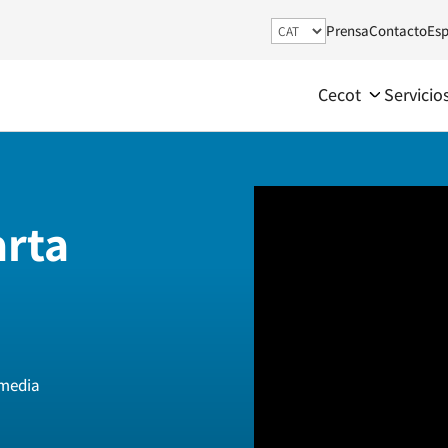
Prensa
Contacto
Esp
Cecot
Servicio
arta
imedia