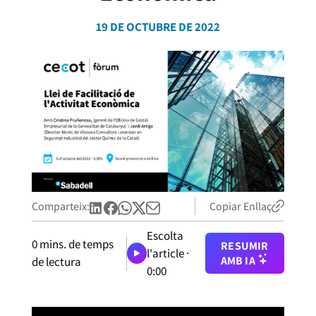
19 DE OCTUBRE DE 2022
Comparteix:
Copiar Enllaç
Escolta
0
mins. de temps
RESUMIR
l'article ·
AMB IA
de lectura
0:00