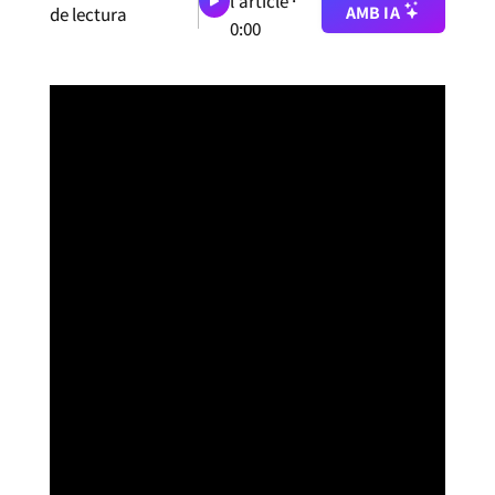
l'article ·
AMB IA
de lectura
0:00