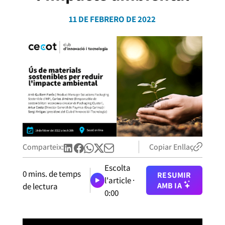
11 DE FEBRERO DE 2022
Comparteix:
Copiar Enllaç
Escolta
0
mins. de temps
RESUMIR
l'article ·
AMB IA
de lectura
0:00