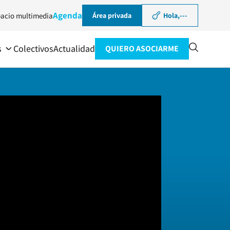
Agenda
acio multimedia
Área privada
Hola,
---
s
Colectivos
Actualidad
QUIERO ASOCIARME