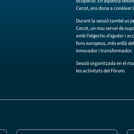
ocupació. En aquesta sessió
Cecot, ens dona a conèixer l
Durant la sessió també us p
Cecot, un nou servei de supo
amb l’objectiu d’ajudar i a
fons europeus, més enllà del
innovador i transformador.
Sessió organitzada en el m
les activitats del Fòrum.