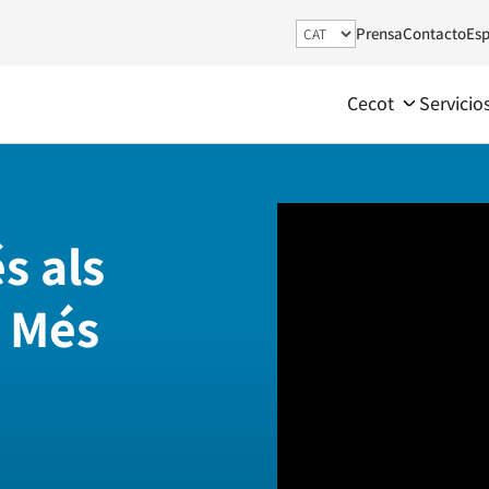
Prensa
Contacto
Esp
Cecot
Servicio
s als
. Més