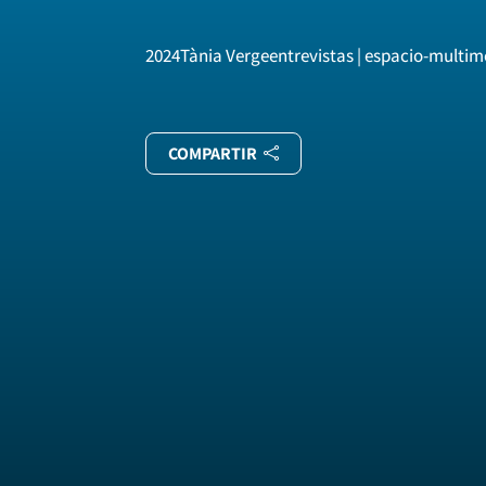
2024
Tània Verge
entrevistas | espacio-multim
COMPARTIR