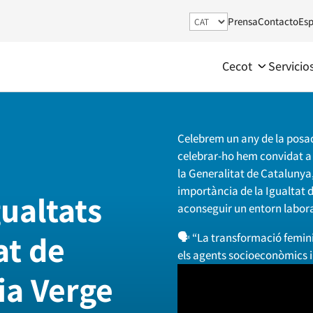
Prensa
Contacto
Esp
Cecot
Servicio
Celebrem un any de la posada
celebrar-ho hem convidat a l
la Generalitat de Catalunya
importància de la Igualtat d
gualtats
aconseguir un entorn laboral
at de
🗣️ “La transformació femini
els agents socioeconòmics i l
ia Verge