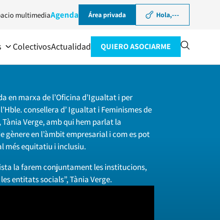
Agenda
acio multimedia
Área privada
Hola,
---
s
Colectivos
Actualidad
QUIERO ASOCIARME
 en marxa de l’Oficina d’Igualtat i per
’Hble. consellera d’ Igualtat i Feminismes de
, Tània Verge, amb qui hem parlat la
e gènere en l’àmbit empresarial i com es pot
 més equitatiu i inclusiu.
sta la farem conjuntament les institucions,
es entitats socials”, Tània Verge.