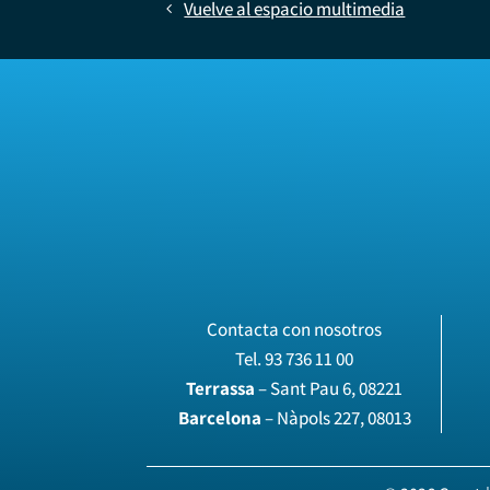
Vuelve al espacio multimedia
Contacta con nosotros
Tel.
93 736 11 00
Terrassa
– Sant Pau 6, 08221
Barcelona
– Nàpols 227, 08013