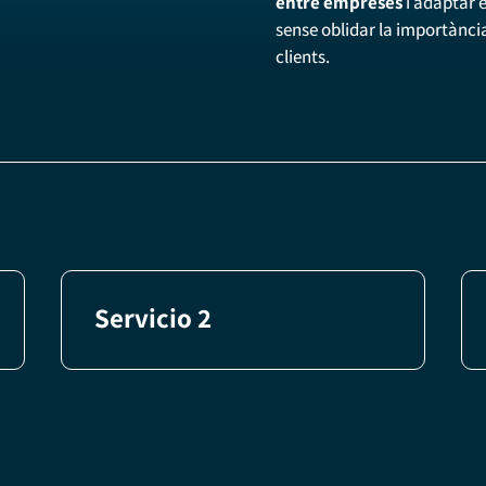
entre empreses
i adaptar e
sense oblidar la importància
clients.
Servicio 2