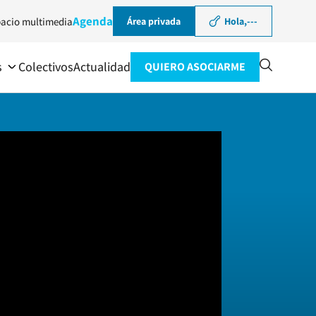
Agenda
acio multimedia
Área privada
Hola,
---
s
Colectivos
Actualidad
QUIERO ASOCIARME