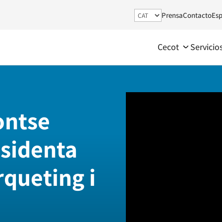
Prensa
Contacto
Esp
Cecot
Servicio
ontse
esidenta
rqueting i