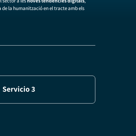
l sector a les
noves tendències digitals
,
 de la humanització en el tracte amb els
Servicio 3