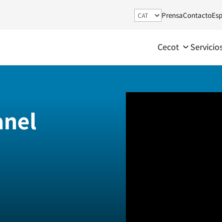
Prensa
Contacto
Esp
Cecot
Servicio
anel