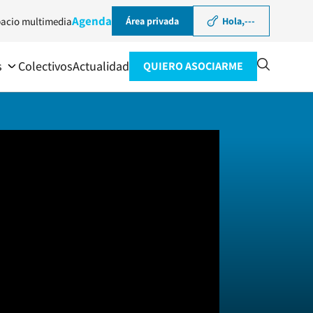
Agenda
acio multimedia
Área privada
Hola,
---
s
Colectivos
Actualidad
QUIERO ASOCIARME