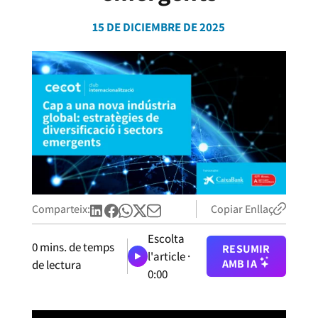
15 DE DICIEMBRE DE 2025
Comparteix:
Copiar Enllaç
Escolta
0
mins. de temps
RESUMIR
l'article ·
AMB IA
de lectura
0:00