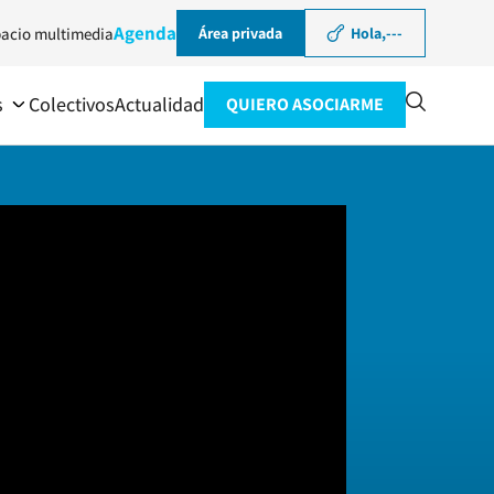
Agenda
acio multimedia
Área privada
Hola,
---
s
Colectivos
Actualidad
QUIERO ASOCIARME