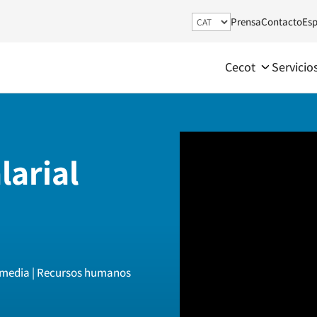
Prensa
Contacto
Esp
Cecot
Servicio
larial
imedia | Recursos humanos