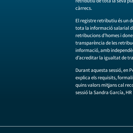
retributiu de tota la seva pla
càrrecs.
El registre retributiu és un
tota la informació salarial
retribucions d’homes i dones
transparència de les retribuc
informació, amb independènc
d’acreditar la igualtat de tr
Durant aquesta sessió, en Pe
explica els requisits, formal
quins valors mitjans cal reco
sessió la Sandra García, H