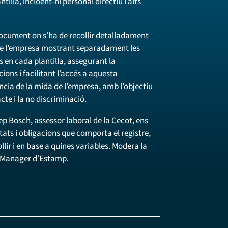
ntilla, incloent-hi personal directiu i alts
 document on s’ha de recollir detalladament
 de l’empresa mostrant separadament les
 en cada plantilla, assegurant la
ions i facilitant l’accés a aquesta
ia de la mida de l’empresa, amb l’objectiu
acte i la no discriminació.
p Bosch, assessor laboral de la Cecot, ens
itats i obligacions que comporta el registre,
llir i en base a quines variables. Modera la
R Manager d’Estamp.