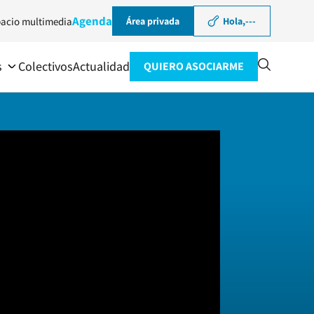
Agenda
acio multimedia
Área privada
Hola,
---
s
Colectivos
Actualidad
QUIERO ASOCIARME