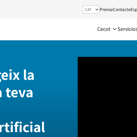
Prensa
Contacto
Esp
Cecot
Servicio
eix la
a teva
tificial