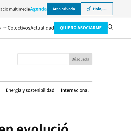
Agenda
acio multimedia
Área privada
Hola,
---
s
Colectivos
Actualidad
QUIERO ASOCIARME
Energía y sostenibilidad
Internacional
 en evolució