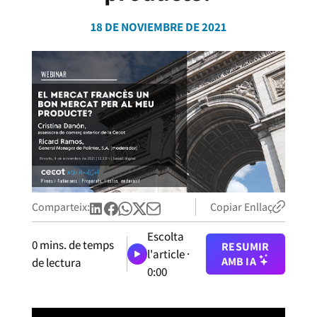
18 DE NOVIEMBRE DE 2021
Comparteix:
Copiar Enllaç
Escolta
0
mins. de temps
RESUMIR
l'article ·
AMB IA
de lectura
0:00