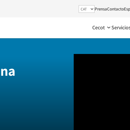
Prensa
Contacto
Esp
Cecot
Servicio
nna