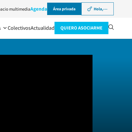
Agenda
acio multimedia
Área privada
Hola,
---
s
Colectivos
Actualidad
QUIERO ASOCIARME