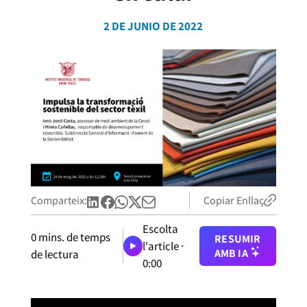
2 DE JUNIO DE 2022
Comparteix:
Copiar Enllaç
Escolta
0
mins. de temps
RESUMIR
l'article ·
AMB IA
de lectura
0:00