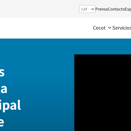
Prensa
Contacto
Esp
Cecot
Servicio
s
la
ipal
e