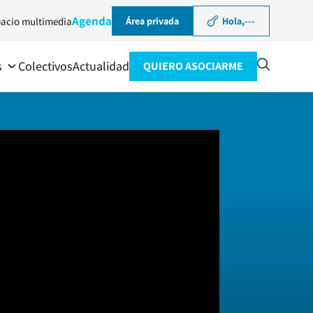
Agenda
acio multimedia
Área privada
Hola,
---
s
Colectivos
Actualidad
QUIERO ASOCIARME