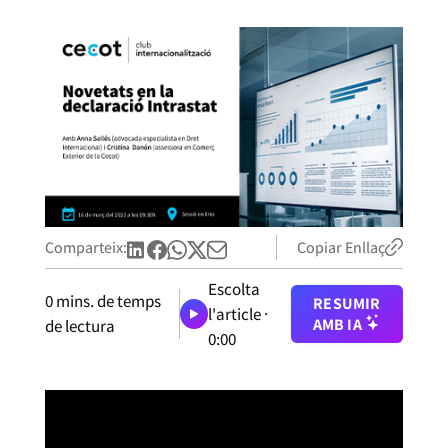
Comparteix:
Copiar Enllaç
Escolta
0
mins. de temps
RESUMIR
l'article ·
AMB IA
de lectura
0:00