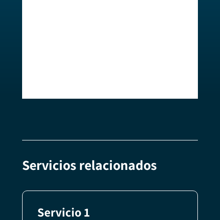
serà l’impuls que necessites per
incrementar les teves vendes i millorar la
teva productivitat. Digitalitza el teu
negoci per estar al capdavant del
mercat.
Servicios relacionados
Servicio 1