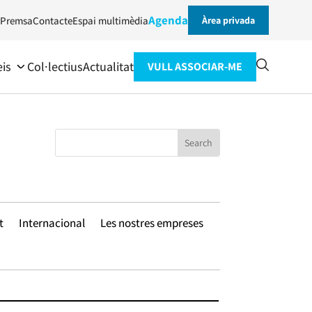
Agenda
Premsa
Contacte
Espai multimèdia
Àrea privada
eis
Col·lectius
Actualitat
VULL ASSOCIAR-ME
t
Internacional
Les nostres empreses