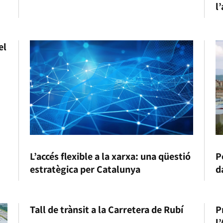
l
el
L’accés flexible a la xarxa: una qüestió
P
estratègica per Catalunya
d
Tall de trànsit a la Carretera de Rubí
P
l