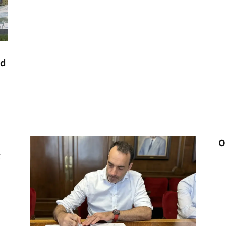
rd
O
x