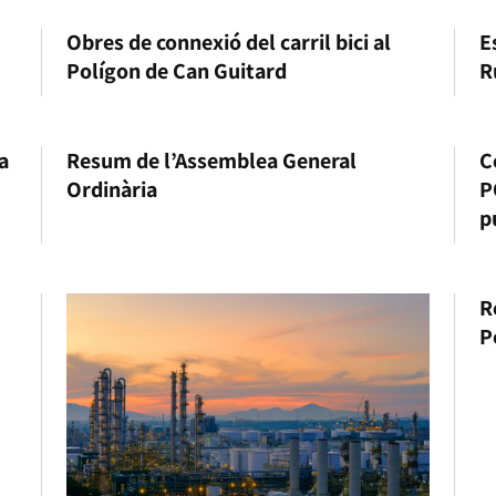
Obres de connexió del carril bici al
E
Polígon de Can Guitard
R
da
Resum de l’Assemblea General
C
Ordinària
P
p
R
P