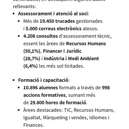
rellevants:
Assessorament i atenció al soci
:
Més de
19.450 trucades
gestionades
i
5.000 correus electrònics
atesos.
4.208 consultes
d’assessorament tècnic,
essent les àrees de
Recursos Humans
(50,1%)
,
Financer i Jurídic
(28,7%)
i
Indústria i Medi Ambient
(6,4%)
les més sol·licitades.
Formació i capacitació
:
10.896 alumnes
formats a través de
998
accions formatives
, sumant més
de
29.800 hores de formació
.
Àrees destacades: TIC, Recursos Humans,
Igualtat, Màrqueting i vendes, Idiomes i
Finances.