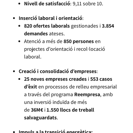
Nivell de satisfacció
: 9,11 sobre 10.
Inserció laboral i orientació
:
820 ofertes laborals
gestionades i
3.854
demandes
ateses.
Atenció a més de
850 persones
en
projectes d’orientació i recol·locació
laboral.
Creació i consolidació d’empreses
:
25 noves empreses creades
i
553 casos
d’èxit
en processos de relleu empresarial
a través del programa
Reempresa
, amb
una inversió induïda de més
de
36M€
i
1.550 llocs de treball
salvaguardats
.
Impuls a la transició energètica: