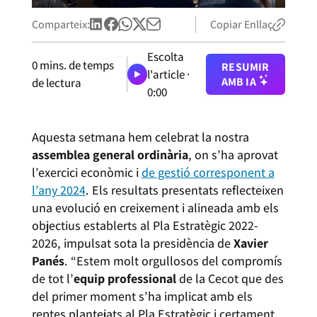
Comparteix:
Copiar Enllaç
Escolta
0
mins. de temps
RESUMIR
l'article ·
AMB IA
de lectura
0:00
Aquesta setmana hem celebrat la nostra
assemblea general ordinària
, on s’ha aprovat
l’exercici econòmic i
de gestió corresponent a
l’any 2024
. Els resultats presentats reflecteixen
una evolució en creixement i alineada amb els
objectius establerts al Pla Estratègic 2022-
2026, impulsat sota la presidència de
Xavier
Panés
. “Estem molt orgullosos del compromís
de tot l’
equip professional
de la Cecot que des
del primer moment s’ha implicat amb els
reptes plantejats al Pla Estratègic i certament