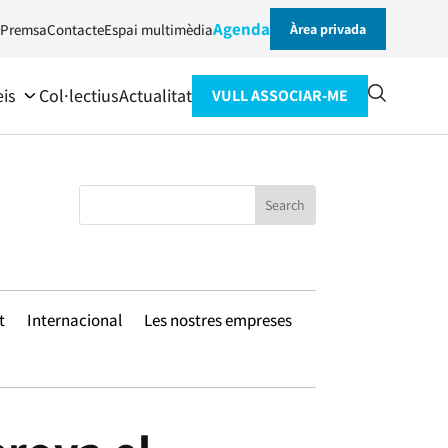
Agenda
Premsa
Contacte
Espai multimèdia
Àrea privada
eis
Col·lectius
Actualitat
VULL ASSOCIAR-ME
t
Internacional
Les nostres empreses