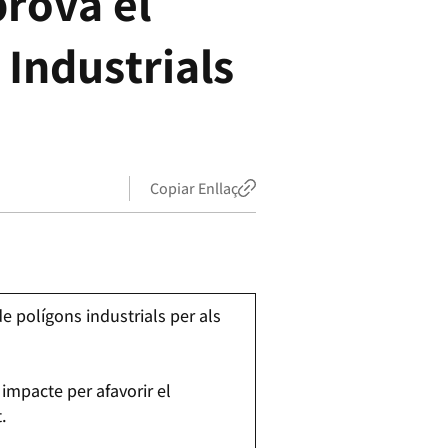
prova el
Industrials
Copiar Enllaç
e polígons industrials per als
 impacte per afavorir el
t.