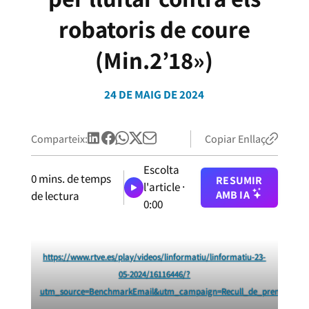
robatoris de coure
(Min.2’18»)
24 DE MAIG DE 2024
Comparteix:
Copiar Enllaç
Escolta
0
mins. de temps
RESUMIR
l'article ·
AMB IA
de lectura
0:00
https://www.rtve.es/play/videos/linformatiu/linformatiu-23-
05-2024/16116446/?
utm_source=BenchmarkEmail&utm_campaign=Recull_de_premsa_24