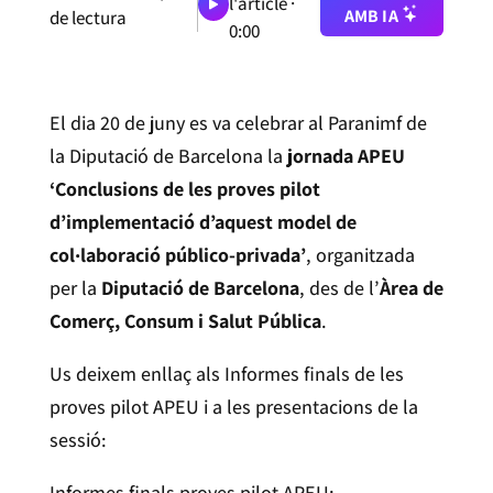
l'article ·
AMB IA
de lectura
0:00
El dia 20 de juny es va celebrar al Paranimf de
la Diputació de Barcelona la
jornada APEU
‘Conclusions de les proves pilot
d’implementació d’aquest model de
col·laboració público-privada’
, organitzada
per la
Diputació de Barcelona
, des de l’
Àrea de
Comerç, Consum i Salut Pública
.
Us deixem enllaç als Informes finals de les
proves pilot APEU i a les presentacions de la
sessió:
Informes finals proves pilot APEU: