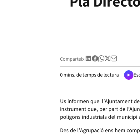
Pla Direct
Comparteix:
0
mins. de temps de lectura
Esc
Us informen que l’Ajuntament de 
instrument que, per part de l’Ajun
polígons industrials del municipi a 
Des de l’Agrupació ens hem compr