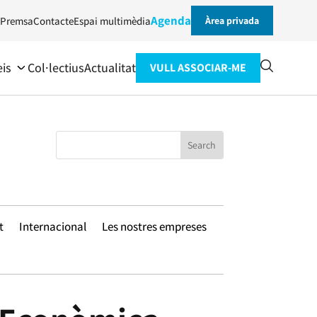
Agenda
Premsa
Contacte
Espai multimèdia
Àrea privada
eis
Col·lectius
Actualitat
VULL ASSOCIAR-ME
t
Internacional
Les nostres empreses